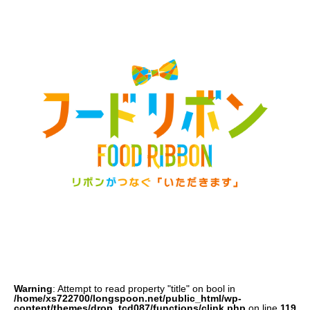
FOODRIBBON
メディア掲載
Warning
: Attempt to read property "title" on bool in
/home/xs722700/longspoon.net/public_html/wp-
content/themes/drop_tcd087/functions/clink.php
on line
119