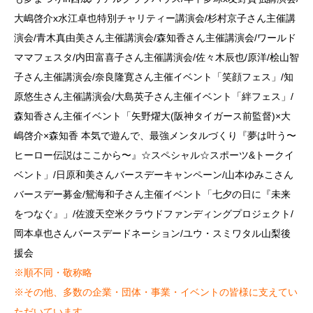
大嶋啓介x水江卓也特別チャリティー講演会/杉村京子さん主催講
演会/青木真由美さん主催講演会/森知香さん主催講演会/ワールド
ママフェスタ/内田富喜子さん主催講演会/佐々木辰也/原洋/桧山智
子さん主催講演会/奈良隆寛さん主催イベント「笑顔フェス」/知
原悠生さん主催講演会/大島英子さん主催イベント「絆フェス」/
森知香さん主催イベント「矢野燿大(阪神タイガース前監督)×大
嶋啓介×森知香 本気で遊んで、最強メンタルづくり『夢は叶う〜
ヒーロー伝説はここから〜』☆スペシャル☆スポーツ&トークイ
ベント」/日原和美さんバースデーキャンペーン/山本ゆみこさん
バースデー募金/鴛海和子さん主催イベント「七夕の日に『未来
をつなぐ』」/佐渡天空米クラウドファンディングプロジェクト/
岡本卓也さんバースデードネーション/ユウ・スミワタル山梨後
援会
※順不同・敬称略
※その他、多数の企業・団体・事業・イベントの皆様に支えてい
ただいています