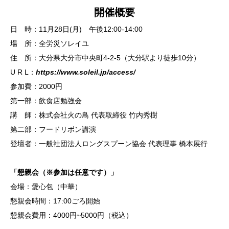
開催概要
日 時：11月28日(月) 午後12:00-14:00
場 所：全労災ソレイユ
住 所：大分県大分市中央町4-2-5（大分駅より徒歩10分）
U R L：
https://www.soleil.jp/access/
参加費：2000円
第一部：飲食店勉強会
講 師：株式会社火の鳥 代表取締役 竹内秀樹
第二部：フードリボン講演
登壇者：一般社団法人ロングスプーン協会 代表理事 橋本展行
「懇親会（※参加は任意です）」
会場：愛心包（中華）
懇親会時間：17:00ごろ開始
懇親会費用：4000円~5000円（税込）