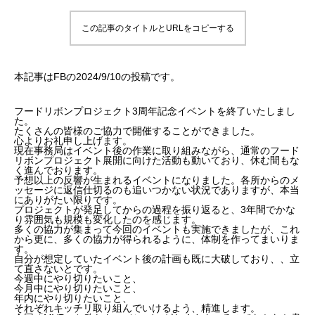
この記事のタイトルとURLをコピーする
本記事はFBの2024/9/10の投稿です。
フードリボンプロジェクト3周年記念イベントを終了いたしまし
た。
たくさんの皆様のご協力で開催することができました。
心よりお礼申し上げます。
現在事務局はイベント後の作業に取り組みながら、通常のフード
リボンプロジェクト展開に向けた活動も動いており、休む間もな
く進んでおります。
予想以上の反響が生まれるイベントになりました。各所からのメ
ッセージに返信仕切るのも追いつかない状況でありますが、本当
にありがたい限りです。
プロジェクトが発足してからの過程を振り返ると、3年間でかな
り雰囲気も規模も変化したのを感じます。
多くの協力が集まって今回のイベントも実施できましたが、これ
から更に、多くの協力が得られるように、体制を作ってまいりま
す。
自分が想定していたイベント後の計画も既に大破しており、、立
て直さないとです。
今週中にやり切りたいこと、
今月中にやり切りたいこと、
年内にやり切りたいこと、
それぞれキッチリ取り組んでいけるよう、精進します。