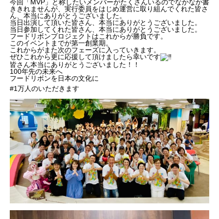
今回「MVP」と称したいメンバーがたくさんいるのでなかなか書
ききれませんが、実行委員をはじめ運営に取り組んでくれた皆さ
ん、本当にありがとうございました。
当日出演して頂いた皆さん、本当にありがとうございました。
当日参加してくれた皆さん、本当にありがとうございました。
フードリボンプロジェクトはこれからが勝負です。
このイベントまでが第一創業期。
これからがまた次のフェーズに入っていきます。
ぜひこれから更に応援して頂けましたら幸いです
皆さん本当にありがとうございました！！
100年先の未来へ
フードリボンを日本の文化に
#1万人のいただきます